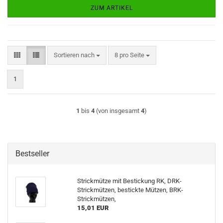
ZUM ARTIKEL
Sortieren nach
pro Seite
Sortieren nach
8 pro Seite
1
1
bis
4
(von insgesamt
4
)
Bestseller
Strickmütze mit Bestickung RK, DRK-
Strickmützen, bestickte Mützen, BRK-
Strickmützen,
15,01 EUR