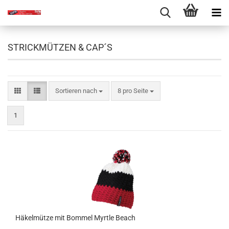
STRICKMÜTZEN & CAP´S
Sortieren nach
pro Seite
Sortieren nach
8 pro Seite
1
Häkelmütze mit Bommel Myrtle Beach