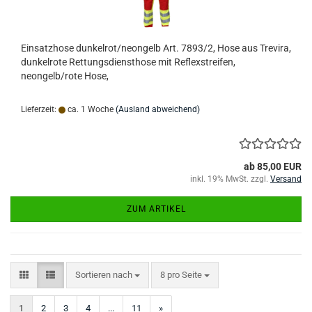
Einsatzhose dunkelrot/neongelb Art. 7893/2, Hose aus Trevira,
dunkelrote Rettungsdiensthose mit Reflexstreifen,
neongelb/rote Hose,
Lieferzeit:
ca. 1 Woche
(Ausland abweichend)
ab 85,00 EUR
inkl. 19% MwSt. zzgl.
Versand
ZUM ARTIKEL
Sortieren nach
pro Seite
Sortieren nach
8 pro Seite
1
2
3
4
...
11
»