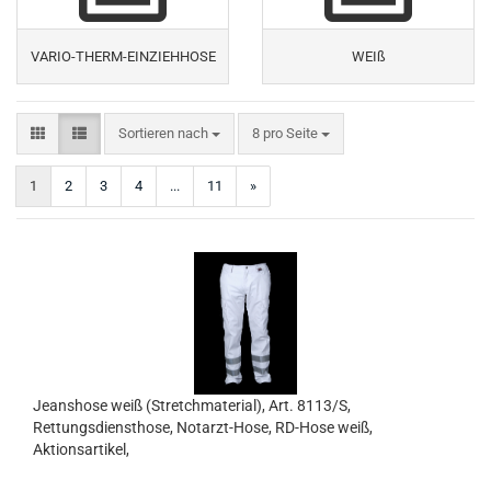
VARIO-THERM-EINZIEHHOSE
WEIß
Sortieren nach
pro Seite
Sortieren nach
8 pro Seite
1
2
3
4
...
11
»
Jeanshose weiß (Stretchmaterial), Art. 8113/S,
Rettungsdiensthose, Notarzt-Hose, RD-Hose weiß,
Aktionsartikel,