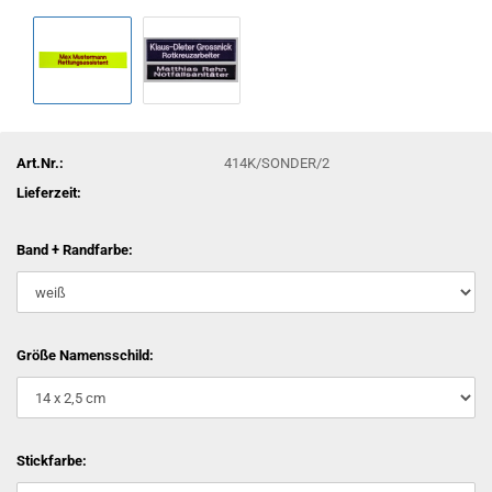
Art.Nr.:
414K/SONDER/2
Lieferzeit:
Band + Randfarbe:
Größe Namensschild:
Stickfarbe: