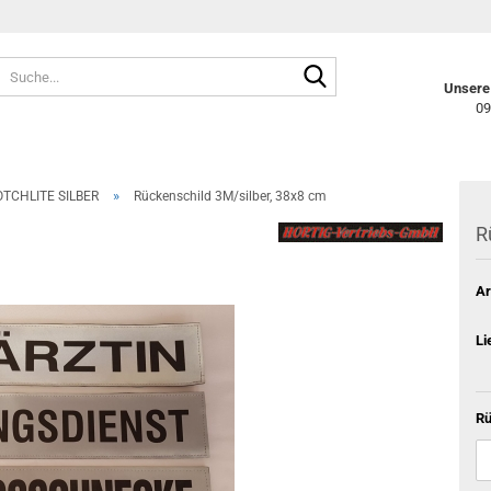
Suche...
Unsere 
09
»
TCHLITE SILBER
Rückenschild 3M/silber, 38x8 cm
R
Ar
Li
Rü