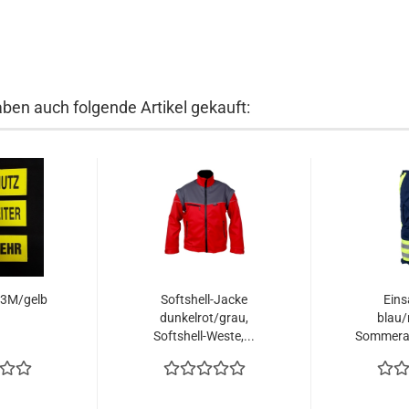
aben auch folgende Artikel gekauft:
 3M/gelb
Softshell-Jacke
Eins
dunkelrot/grau,
blau/
Softshell-Weste,...
Sommerau