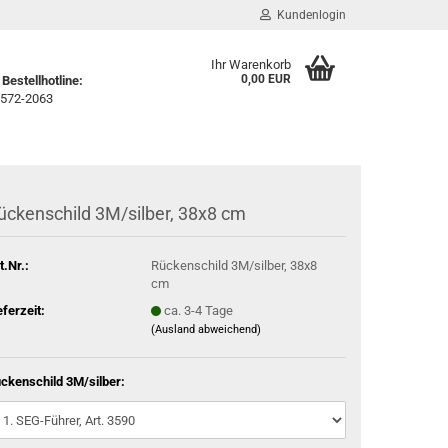
Kundenlogin
Ihr Warenkorb
0,00 EUR
Bestellhotline:
572-2063
ückenschild 3M/silber, 38x8 cm
t.Nr.:
Rückenschild 3M/silber, 38x8
cm
eferzeit:
ca. 3-4 Tage
(Ausland abweichend)
ckenschild 3M/silber: