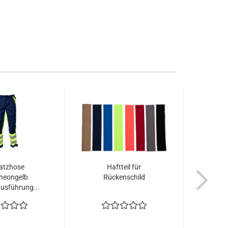
atzhose
Haftteil für
Name
neongelb
Rückenschild
zwe
sführung...
Nam