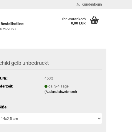
Kundenlogin
Ihr Warenkorb
0,00 EUR
Bestellhotline:
572-2063
child gelb unbedruckt
t.Nr.:
450G
eferzeit:
ca. 3-4 Tage
(Ausland abweichend)
öße: