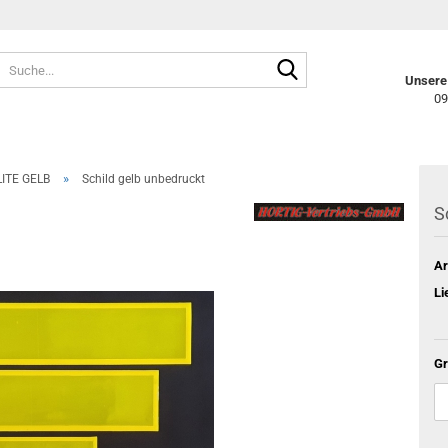
Suche...
Unsere 
09
»
ITE GELB
Schild gelb unbedruckt
S
Ar
Li
Gr