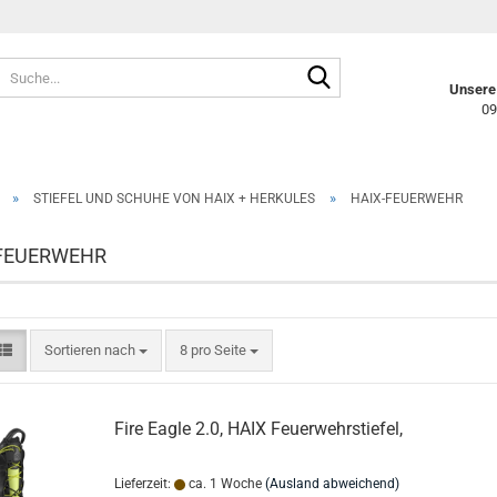
Suche...
Unsere 
09
»
»
STIEFEL UND SCHUHE VON HAIX + HERKULES
HAIX-FEUERWEHR
FEUERWEHR
Sortieren nach
pro Seite
Sortieren nach
8 pro Seite
Fire Eagle 2.0, HAIX Feuerwehrstiefel,
Lieferzeit:
ca. 1 Woche
(Ausland abweichend)