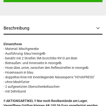
Beschreibung
Einsatzhose
- Material: Mischgewebe
- Ausführung: blau/neongelb
- benäht mit 2 Streifen 3M-Scotchlite 9910 am Bein
- Beinaußen- und Innenseite in neongelb
- Hose über, unter, zwischen den Reflexstreifen in neongelb
- Hosensaum in blau
- doppeltes Knie mit innenliegender Nässesperre "HOVAPRESS"
- ohne Meshfutter
- 2 aufgesetzten Oberschenkeltaschen
- mit Dehnbund
!! AKTIONSARTIKEL !! Nur noch Restbestände am Lager.
Vergriffene Größen können AB 100,56 Euro angefertigt werden.