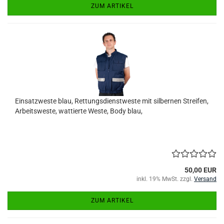
ZUM ARTIKEL
Einsatzweste blau, Rettungsdienstweste mit silbernen Streifen,
Arbeitsweste, wattierte Weste, Body blau,
50,00 EUR
inkl. 19% MwSt. zzgl.
Versand
ZUM ARTIKEL