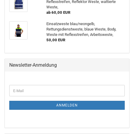
Reflexstreifen, Reflektor Weste, wattierte
Weste,
ab 60,00 EUR
Einsatzweste blau/neongelb,
Rettungsdienstweste, blaue Weste, Body,
Weste mit Reflexstreifen, Arbeitsweste,
50,00 EUR
Newsletter-Anmeldung
WEITER
E-
ZUR
Mail
NEWSLETTER-
ANMELDUNG
ANMELDEN