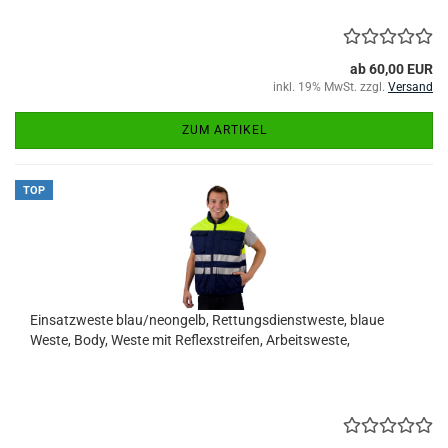
ab 60,00 EUR
inkl. 19% MwSt. zzgl.
Versand
ZUM ARTIKEL
TOP
Einsatzweste blau/neongelb, Rettungsdienstweste, blaue
Weste, Body, Weste mit Reflexstreifen, Arbeitsweste,