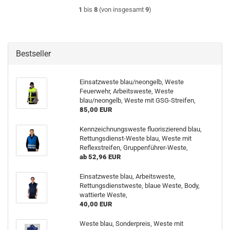
1
bis
8
(von insgesamt
9
)
Bestseller
Einsatzweste blau/neongelb, Weste
Feuerwehr, Arbeitsweste, Weste
blau/neongelb, Weste mit GSG-Streifen,
85,00 EUR
Kennzeichnungsweste fluoriszierend blau,
Rettungsdienst-Weste blau, Weste mit
Reflexstreifen, Gruppenführer-Weste,
ab 52,96 EUR
Einsatzweste blau, Arbeitsweste,
Rettungsdienstweste, blaue Weste, Body,
wattierte Weste,
40,00 EUR
Weste blau, Sonderpreis, Weste mit