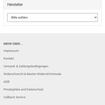
Hersteller
MEHR ÜBER...
Impressum
Kontakt
Versand- & Zahlungsbedingungen
Widerrufsrecht & Muster-Widerrufsformular
AGB
Privatsphäre und Datenschutz
Callback Service