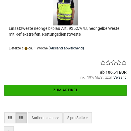
Einsatzweste neongelb/blau Art. 9352/V/B, neongelbe Weste
mit Reflexstreifen, Rettungsdienstweste,
Lieferzeit:
ca. 1 Woche
(Ausland abweichend)
ab 106,51 EUR
inkl. 19% MwSt. zzgl.
Versand
ZUM ARTIKEL
Sortieren nach
pro Seite
Sortieren nach
8 pro Seite