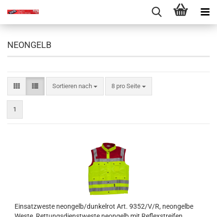
NEONGELB
Sortieren nach
pro Seite
Sortieren nach
8 pro Seite
1
Einsatzweste neongelb/dunkelrot Art. 9352/V/R, neongelbe
Weste, Rettungsdienstweste neongelb mit Reflexstreifen,