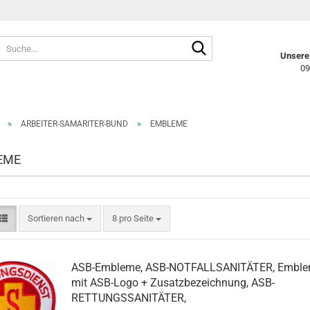
Suche...
Unsere 
09
»
»
ARBEITER-SAMARITER-BUND
EMBLEME
EME
Sortieren nach
pro Seite
Sortieren nach
8 pro Seite
ASB-Embleme, ASB-NOTFALLSANITÄTER, Emble
mit ASB-Logo + Zusatzbezeichnung, ASB-
RETTUNGSSANITÄTER,