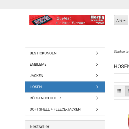
Alle
Startseite
BESTICKUNGEN
EMBLEME
HOSE
JACKEN
HOSEN
RÜCKENSCHILDER
SOFTSHELL + FLEECE-JACKEN
Bestseller