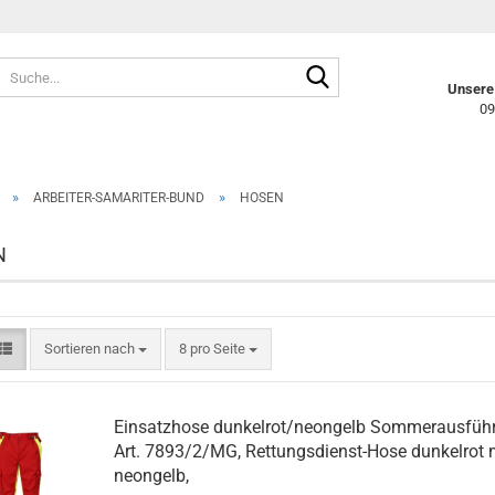
Suche...
Unsere 
09
»
»
ARBEITER-SAMARITER-BUND
HOSEN
N
Sortieren nach
pro Seite
Sortieren nach
8 pro Seite
Einsatzhose dunkelrot/neongelb Sommerausfüh
Art. 7893/2/MG, Rettungsdienst-Hose dunkelrot 
neongelb,