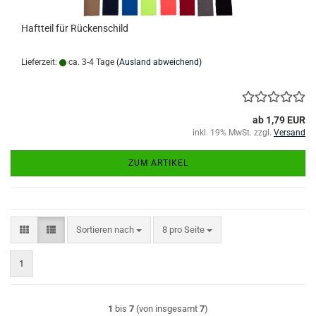
Haftteil für Rückenschild
Lieferzeit:
ca. 3-4 Tage
(Ausland abweichend)
ab 1,79 EUR
inkl. 19% MwSt. zzgl.
Versand
ZUM ARTIKEL
Sortieren nach
pro Seite
Sortieren nach
8 pro Seite
1
1
bis
7
(von insgesamt
7
)