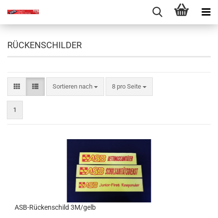
RÜCKENSCHILDER
Sortieren nach
pro Seite
Sortieren nach
8 pro Seite
1
ASB-Rückenschild 3M/gelb